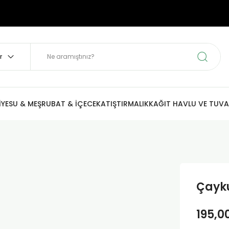
İYE
SU & MEŞRUBAT & İÇECEK
ATIŞTIRMALIK
KAĞIT HAVLU VE TUVA
Çayku
195,0