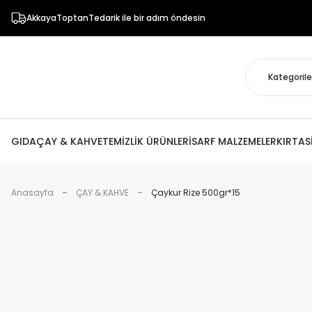
AkkayaToptanTedarik ile bir adım öndesin
GIDA
ÇAY & KAHVE
TEMİZLİK ÜRÜNLERİ
SARF MALZEMELER
KIRTAS
Anasayfa
ÇAY & KAHVE
Çaykur Rize 500gr*15