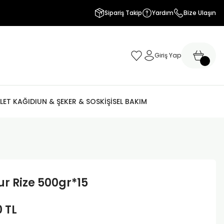
Sipariş Takip
Yardım
Bize Ulaşın
Giriş Yap
LET KAĞIDI
UN & ŞEKER & SOS
KİŞİSEL BAKIM
r Rize 500gr*15
0 TL