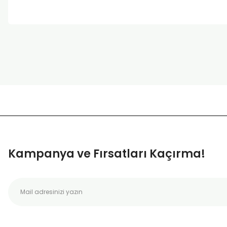
Bu ürünün fiyat bilgisi, resim, ürün açıklamalarında ve diğer k
Görüş ve önerileriniz için teşekkür ederiz.
Ürün resmi kalitesiz, bozuk veya görüntülenemiyor.
Ürün açıklamasında eksik bilgiler bulunuyor.
Ürün bilgilerinde hatalar bulunuyor.
Ürün fiyatı diğer sitelerden daha pahalı.
Bu ürüne benzer farklı alternatifler olmalı.
Kampanya ve Fırsatları Kaçırma!