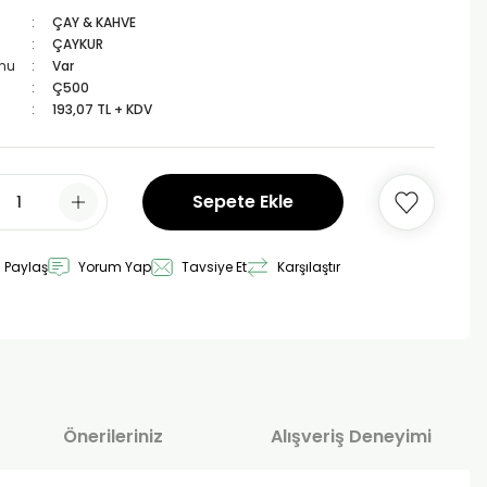
ÇAY & KAHVE
ÇAYKUR
mu
Var
Ç500
193,07 TL + KDV
Sepete Ekle
 Paylaş
Yorum Yap
Tavsiye Et
Karşılaştır
Önerileriniz
Alışveriş Deneyimi