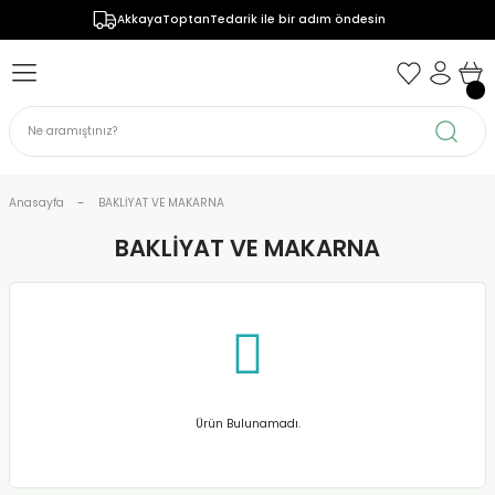
AkkayaToptanTedarik ile bir adım öndesin
Anasayfa
BAKLİYAT VE MAKARNA
BAKLİYAT VE MAKARNA
Ürün Bulunamadı.